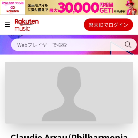
キャンペーン
料金プラン
楽天IDでログイン
Webプレイヤー
使い方
ご契約内容の確認・変更
ヘルプ
初回30日間無料お試し
Claudio Arrau/Philharmonia