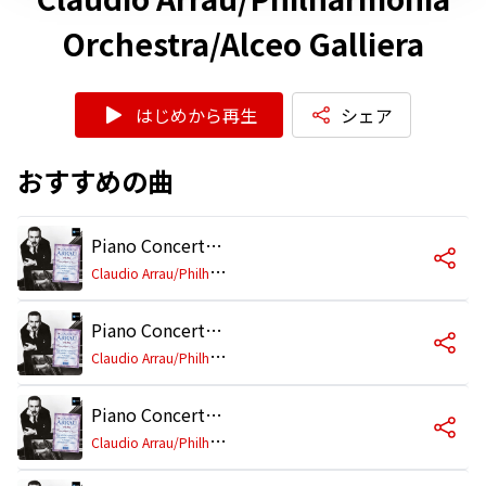
Orchestra/Alceo Galliera
はじめから再生
シェア
おすすめの曲
Piano Concerto No. 1 in C Major, Op. 15: I. Allegro con brio
C
laudio Arrau/Philharmonia Orchestra/Alceo Galliera
Piano Concerto No. 1 in C Major, Op. 15: II. Largo
C
laudio Arrau/Philharmonia Orchestra/Alceo Galliera
Piano Concerto No. 1 in C Major, Op. 15: III. Rondo. Allegro scherzando
C
laudio Arrau/Philharmonia Orchestra/Alceo Galliera