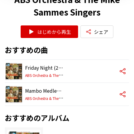
Sammes Singers
はじめから再生
シェア
おすすめの曲
Friday Night (2005 Remaster)
A
BS Orchestra & The Mike Sammes Singers
Mambo Medley: Just Dance / Mood Mambo (2005 Remaster)
A
BS Orchestra & The Mike Sammes Singers
おすすめのアルバム