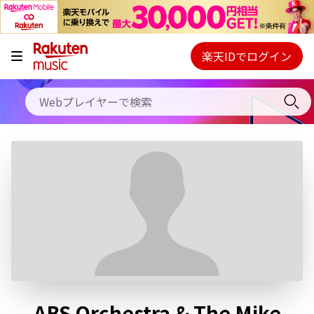
キャンペーン
料金プラン
楽天IDでログイン
Webプレイヤー
使い方
ご契約内容の確認・変更
ヘルプ
初回30日間無料お試し
ABS Orchestra & The Mike