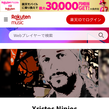
キャンペーン
料金プラン
楽天IDでログイン
Webプレイヤー
使い方
ご契約内容の確認・変更
ヘルプ
初回30日間無料お試し
Xristos Ninios