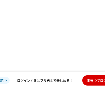
試聴中
ログインするとフル再生で楽しめる！
楽天IDでロ