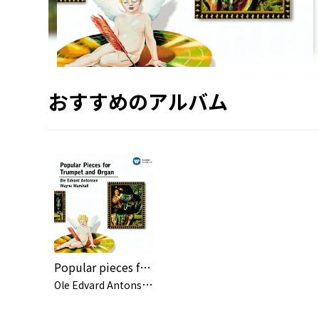
おすすめのアルバム
Popular pieces for Trumpet and Organ
O
le Edvard Antonsen/Wayne Marshall