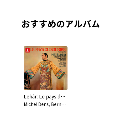
おすすめのアルバム
Lehár: Le pays du sourire
M
ichel Dens, Bernadette Antoine, Orchestre de l'Association des Concerts Lamoureux, Yvon Leenart