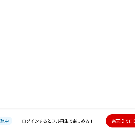
試聴中
ログインするとフル再生で楽しめる！
楽天IDでロ