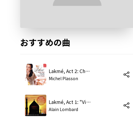
おすすめの曲
Lakmé, Act 2: Chœur et scène du marché. "Allons, avant que midi sonne" (Chœur, Mistress Bentson, Frédéric, Rose)
Michel Plasson
Lakmé, Act 1: "Viens, Mallika" (Lakmé, Mallika)
Alain Lombard