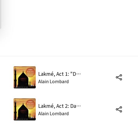
Lakmé, Act 1: "Dôme épais le jasmin à la rose s'assemble" (Lakmé, Mallika)
Alain Lombard
Lakmé, Act 2: Dances - Introduction
Alain Lombard