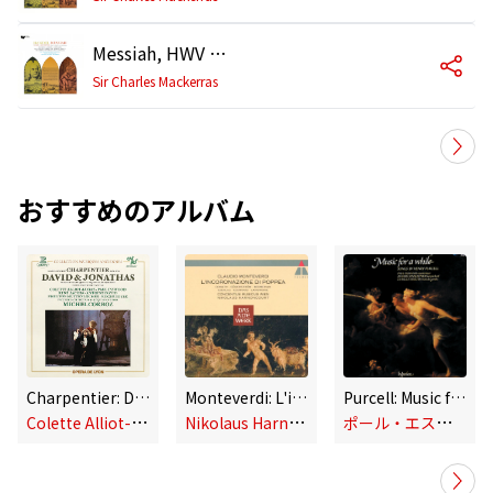
Messiah, HWV 56, Pt. 3: Duet. "O Death, Where Is Thy Sting?"
Sir Charles Mackerras
おすすめのアルバム
Charpentier: David et Jonathas, H. 490
Monteverdi: L'incoronazione di Poppea, SV 308
Purcell: Music for a While & Other Songs
C
olette Alliot-Lugaz, Paul Esswood, English Bach Festival Baroque Orchestra & Michel Corboz
N
ikolaus Harnoncourt, Concentus Musicus Wien, Cathy Berberian, Elisabeth Söderström, Helen Donath, Kurt Equiluz, Paul Esswood, Philip Langridge
ポ
ール・エスウッド