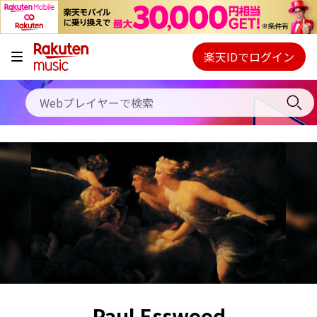
キャンペーン
料金プラン
楽天IDでログイン
Webプレイヤー
使い方
ご契約内容の確認・変更
ヘルプ
初回30日間無料お試し
Paul Esswood