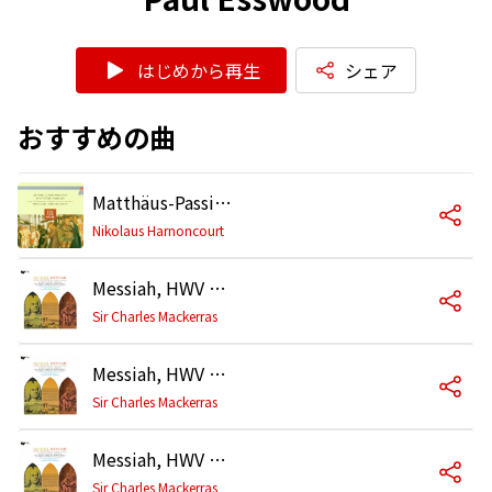
はじめから再生
シェア
おすすめの曲
Matthäus-Passion, BWV 244, Pt. 2: No. 39, Aria. "Erbarme dich"
Nikolaus Harnoncourt
Messiah, HWV 56, Pt. 1: Aria. "But Who May Abide"
Sir Charles Mackerras
Messiah, HWV 56, Pt. 2: Aria. "Thou Art Gone up on High"
Sir Charles Mackerras
Messiah, HWV 56, Pt. 2: Duet. "How Beautiful Are the Feet"
Sir Charles Mackerras