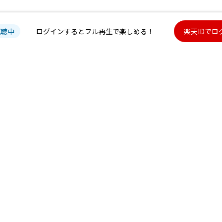
試聴中
ログインするとフル再生で楽しめる！
楽天IDでロ