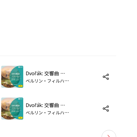
Dvořák: 交響曲 第9番 ホ短調 作品95《新世界より》: 第4楽章: Allegro con fuoco
ベ
ルリン・フィルハーモニー管弦楽団/ラファエル・クーベリック
Dvořák: 交響曲 第8番 ト長調 作品88: 第4楽章: Allegro ma non troppo
ベ
ルリン・フィルハーモニー管弦楽団/ラファエル・クーベリック