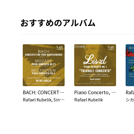
おすすめのアルバム
BACH: CONCERTO FOR FOUR HARPSICHORDS; MOZART: PIANO CONCERTO No. 21; BEETHOVEN: PIANO CONCERTO No. 4
Piano Concerto, No. 1 "Triangle Concerto"
R
afael Kubelik, Sinfonie Orchester des Bayerischen Rundfunks
Rafael Kubelik
シカ