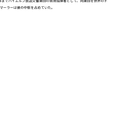
79年までバイエルン放送交響楽団の首席指揮者として、同楽団を世界のト
もマーラーは彼の中枢を占めていた。