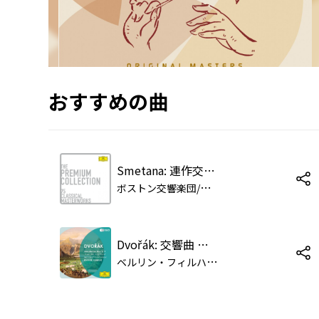
おすすめの曲
Smetana: 連作交響詩《わが祖国》: 第2曲: モルダウ
ボ
ストン交響楽団/ラファエル・クーベリック
Dvořák: 交響曲 第9番 ホ短調 作品95《新世界より》: 第1楽章: Adagio - Allegro molto
ベ
ルリン・フィルハーモニー管弦楽団/ラファエル・クーベリック