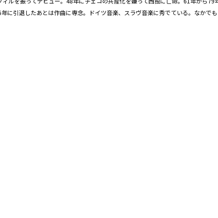
・フィルを振ってデビュー。48年にチェコの共産化を嫌って西独に亡命。61年から
6年に引退したあとは作曲に専念。ドイツ音楽、スラヴ音楽に秀でている。なかで