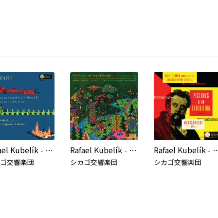
Rafael Kubelík - The Mercury Masters (Vol. 8 - Mozart: Symphonies Nos. 34 & 38)
Rafael Kubelík - The Mercury Masters (Vol. 7 - Smetana: Má Vlast)
Rafael Kubelík - The Mercury Masters (Vol. 1 - Mussorgsky:
ゴ交響楽団
シカゴ交響楽団
シカゴ交響楽団