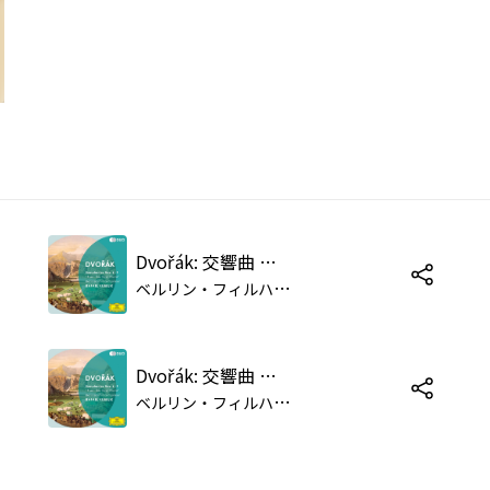
Dvořák: 交響曲 第9番 ホ短調 作品95《新世界より》: 第2楽章: Largo
ベ
ルリン・フィルハーモニー管弦楽団/ラファエル・クーベリック
Dvořák: 交響曲 第9番 ホ短調 作品95 《新世界より》: 第3楽章: Scherzo. Molto vivace
ベ
ルリン・フィルハーモニー管弦楽団/ラファエル・クーベリック