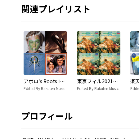
関連プレイリスト
アポロ's Roots in music
東京フィル2021シーズン定期演奏会総曲Part1!ボクが参考にするとしたらこちら! Edited by 髙橋 臣宜(東京フィルハーモニー交響楽団ホルン首席奏者)
Edited By Rakuten Music
Edited By Rakuten Music
Edit
プロフィール