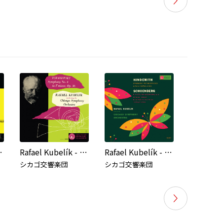
 Pictures at an Exhibition)
Rafael Kubelík - The Mercury Masters (Vol. 4 - Tchaikovsky: Symphony No. 4)
Rafael Kubelík - The Mercury Masters (Vol. 9 - Hindemith: Symphonic Metamorphosis; Schoenberg: Five Pieces for Orchestra)
シカゴ交響楽団
シカゴ交響楽団
シカゴ交