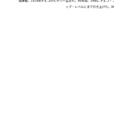
指揮者。1914年チェコのビホリー生まれ。96年没。34年にチェコ
ップ・レベルにまで引き上げた。8