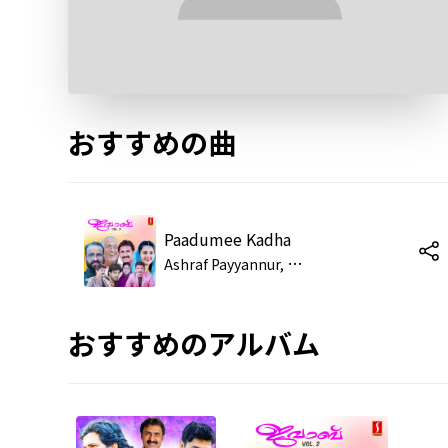
おすすめの曲
Paadumee Kadha
A
shraf Payyannur, Nizam, Ahammed Pallikkara, Kuttyali, Ashraf Palappetty, Mohd Kunhu
おすすめのアルバム