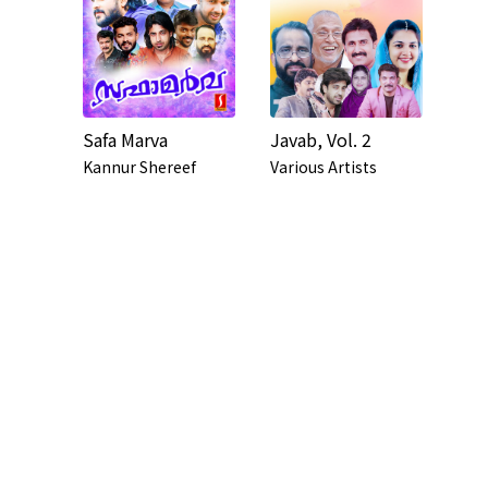
Safa Marva
Javab, Vol. 2
Kannur Shereef
Various Artists