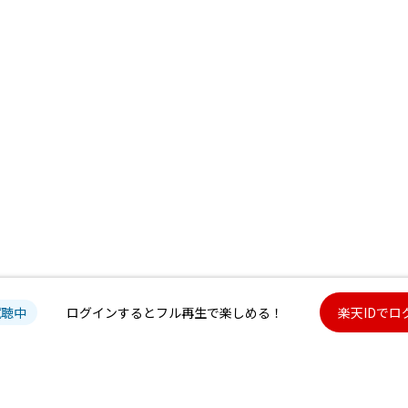
試聴中
ログインするとフル再生で楽しめる！
楽天IDでロ