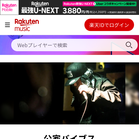
キャンペーン
料金プラン
楽天IDでログイン
Webプレイヤー
使い方
ご契約内容の確認・変更
ヘルプ
初回30日間無料お試し
公家バイブス