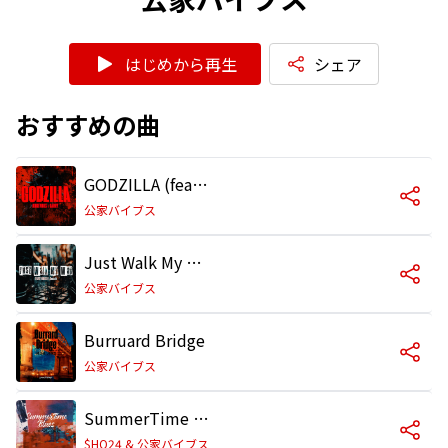
はじめから再生
シェア
おすすめの曲
GODZILLA (feat. CARRY ARTREX)
公家バイブス
Just Walk My Way (feat. Kecchi)
公家バイブス
Burruard Bridge
公家バイブス
SummerTime Blues
$HO24 & 公家バイブス