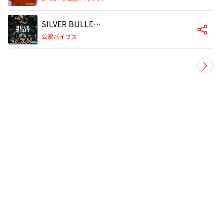
SILVER BULLET (D-SK&KUGEVIBES) [feat. D-SK]
公家バイブス