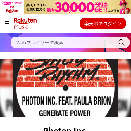
キャンペーン
料金プラン
楽天IDでログイン
Webプレイヤー
使い方
ご契約内容の確認・変更
ヘルプ
初回30日間無料お試し
Photon Inc.