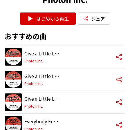
はじめから再生
シェア
おすすめの曲
Give a Little Love (Photon's Deep Vocal Mix)
Photon Inc.
Give a Little Love (Photon's Disco House House Mix)
Photon Inc.
Give a Little Love (Tha Wild Pitch Mix)
Photon Inc.
Everybody Freedom (Wild Scream Mix)
Photon Inc.