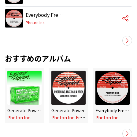
Everybody Freedom (Wild Pitch)
Photon Inc.
おすすめのアルバム
Generate Power (2010 Mixes)
Generate Power
Everybody Freedom
P
hoton Inc. Feat. Paula Brion
Photon Inc.
Photon Inc.