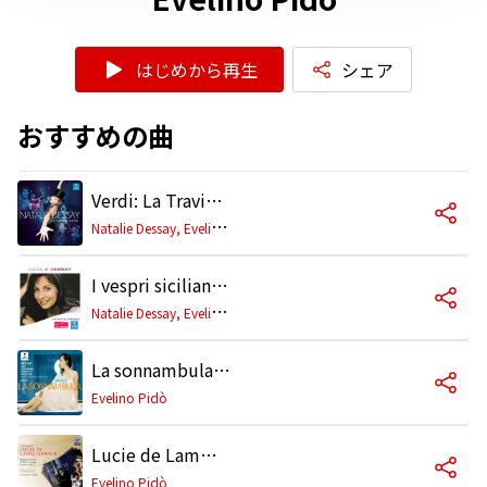
はじめから再生
シェア
おすすめの曲
Verdi: La Traviata, Act 1: "È strano! È strano!...Ah, fors' è lui... Follie follie... Sempre libera" (Violetta)
N
atalie Dessay, Evelino Pidò, Concerto Köln
I vespri siciliani, Act 5 Scene 2: "Mercé, dilette amiche" (Elena)
N
atalie Dessay, Evelino Pidò, Concerto Köln
La sonnambula, Act 2: "Qui la selva è più folta ed ombrosa" (Coro)
Evelino Pidò
Lucie de Lammermoor, Act 1: "Couronnez la crête des montagnes" (Gilbert, Chœur)
Evelino Pidò