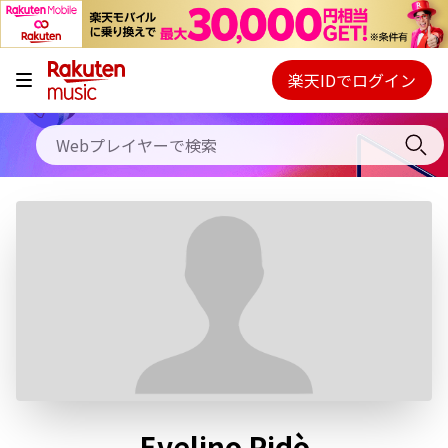
キャンペーン
料金プラン
楽天IDでログイン
Webプレイヤー
使い方
ご契約内容の確認・変更
ヘルプ
初回30日間無料お試し
Evelino Pidò