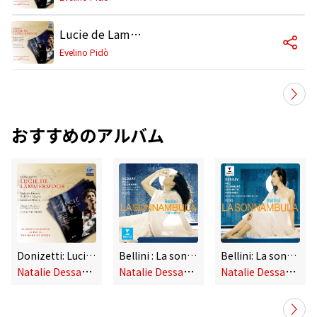
Lucie de Lammermoor, Act 1: "Quel air sombre" (Gilbert, Henri Ashton)
Evelino Pidò
おすすめのアルバム
Donizetti: Lucie de Lammermoor
Bellini : La sonnambula (Highlights)
Bellini: La sonnambula
N
atalie Dessay, Roberto Alagna, Ludovic Tézier, Evelino Pidò & Orchestre de l'Opéra National de Lyon
N
atalie Dessay, Evelino Pidò & Orchestre de l'Opéra de Lyon
N
atalie Dessay, Evelino Pidò & Orchestre de l'Opéra de Lyon