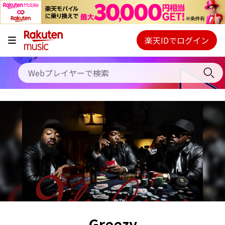
キャンペーン
料金プラン
楽天IDでログイン
Webプレイヤー
使い方
ご契約内容の確認・変更
ヘルプ
初回30日間無料お試し
Greezy