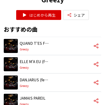
はじめから再生
シェア
おすすめの曲
QUAND T'ES FREE
Greezy
ELLE M'A EU (feat. Princek & Dreysoul)
Greezy
DANJARUS (feat. Cayo)
Greezy
JAMAIS PAREIL
Greezy