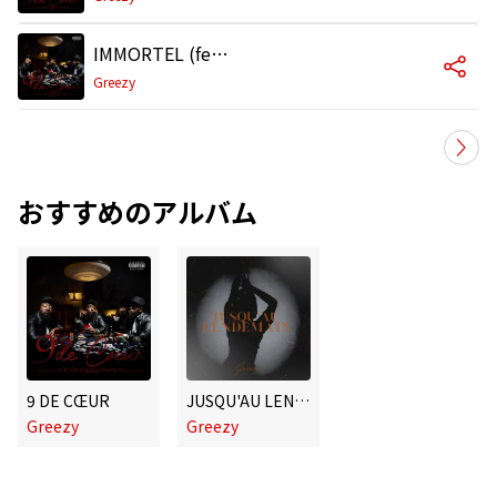
IMMORTEL (feat. Princek)
Greezy
おすすめのアルバム
9 DE CŒUR
JUSQU'AU LENDEMAIN
Greezy
Greezy