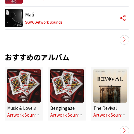
Mali
SGVO,Artwork Sounds
おすすめのアルバム
Music & Love 3
Bengingaze
The Revival
A
rtwork Sounds,CocoSA
A
rtwork Sounds,CocoSA,Russell Zuma
A
rtwork Sounds,Hypaphonik