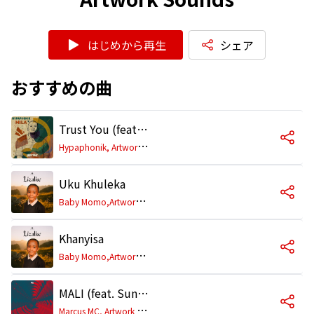
はじめから再生
シェア
おすすめの曲
Trust You (feat. Tye Waves)
H
ypaphonik, Artwork Sounds
Uku Khuleka
B
aby Momo,Artwork Sounds,Ciniso
Khanyisa
B
aby Momo,Artwork Sounds
MALI (feat. Sundile & Dark Horse)
M
arcus MC, Artwork Sounds, Essa Kay