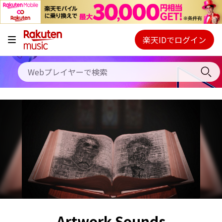
キャンペーン
料金プラン
楽天IDでログイン
Webプレイヤー
使い方
ご契約内容の確認・変更
ヘルプ
初回30日間無料お試し
Artwork Sounds