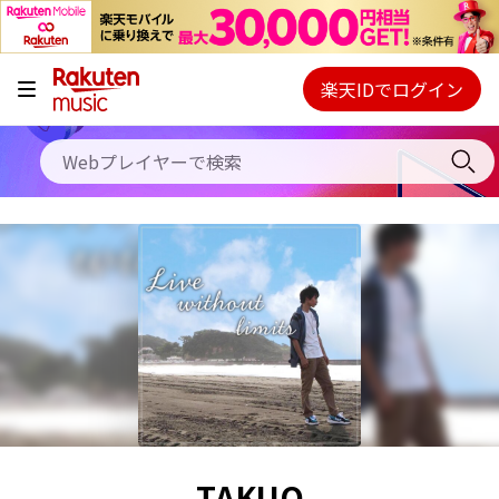
キャンペーン
料金プラン
楽天IDでログイン
Webプレイヤー
使い方
ご契約内容の確認・変更
ヘルプ
初回30日間無料お試し
TAKUO