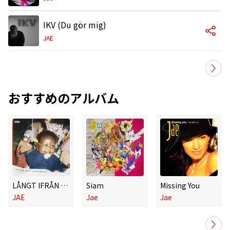
IKV (Du gör mig)
JAE
おすすめのアルバム
LÅNGT IFRÅN STOCKHOLM
Siam
Missing You
JAE
Jae
Jae