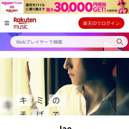
キャンペーン
料金プラン
楽天IDでログイン
Webプレイヤー
使い方
ご契約内容の確認・変更
ヘルプ
初回30日間無料お試し
Jae