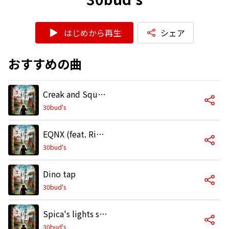
はじめから再生
シェア
おすすめの曲
Creak and Squeak and Astray
30bud's
EQNX (feat. RiO NeLL)
30bud's
Dino tap
30bud's
Spica's lights shimmered on the river
30bud's