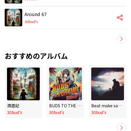
Around 67
30bud's
おすすめのアルバム
濟遊記
BUDS TO THE FUTURE
Beat make sapience
30bud's
30bud's
30bud's