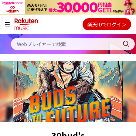
キャンペーン
料金プラン
楽天IDでログイン
Webプレイヤー
使い方
ご契約内容の確認・変更
ヘルプ
初回30日間無料お試し
30bud's