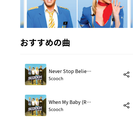
おすすめの曲
Never Stop Believing
Scooch
When My Baby (Radio Edit)
Scooch