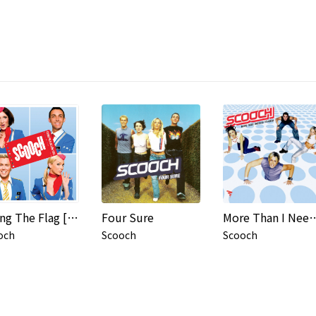
Flying The Flag [For You] (DMD maxi)
Four Sure
More Than I Need
och
Scooch
Scooch