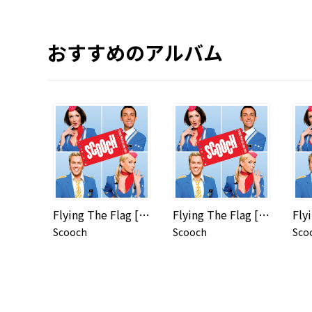
おすすめのアルバム
Flying The Flag [For You] (i-Tunes exclusive DMD)
Flying The Flag [For You] [Languages]
Scooch
Scooch
Sco