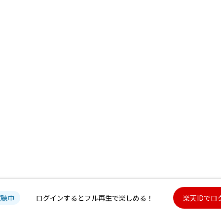
試聴中
ログインするとフル再生で楽しめる！
楽天IDでロ