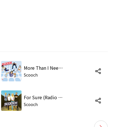
More Than I Needed to Know
Scooch
For Sure (Radio Edit)
Scooch