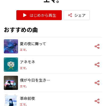
はじめから再生
シェア
おすすめの曲
夏の夜に舞って
エマ。
アネモネ
エマ。
僕が今日を生きるまで
エマ。
革命前夜
エマ。