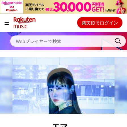
キャンペーン
料金プラン
楽天IDでログイン
Webプレイヤー
使い方
ご契約内容の確認・変更
ヘルプ
初回30日間無料お試し
エマ。