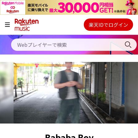
キャンペーン
料金プラン
楽天IDでログイン
Webプレイヤー
使い方
ご契約内容の確認・変更
ヘルプ
初回30日間無料お試し
Bababa Boy