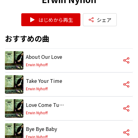
はじめから再生
シェア
おすすめの曲
About Our Love
Erwin Nyhoff
Take Your Time
Erwin Nyhoff
Love Come Tumblin' Down
Erwin Nyhoff
Bye Bye Baby
Erwin Nyhoff