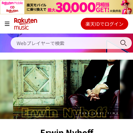
キャンペーン
料金プラン
楽天IDでログイン
Webプレイヤー
使い方
ご契約内容の確認・変更
ヘルプ
初回30日間無料お試し
Erwin Nyhoff