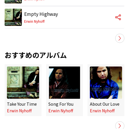
Empty Highway
Erwin Nyhoff
おすすめのアルバム
Take Your Time
Song For You
About Our Love
Erwin Nyhoff
Erwin Nyhoff
Erwin Nyhoff