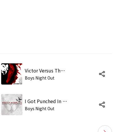
Victor Versus The Victim
Boys Night Out
I Got Punched In The Nose For Sticking My Face In Other People's Business
Boys Night Out