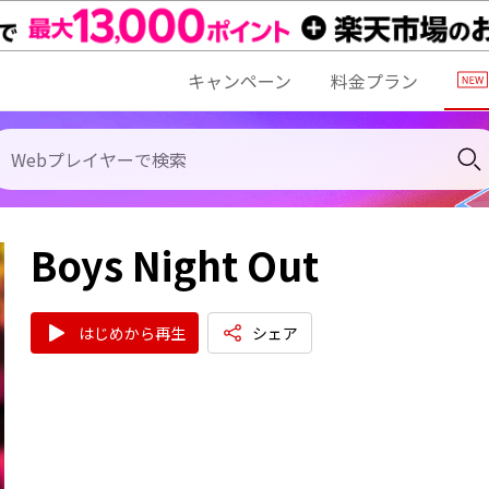
キャンペーン
料金プラン
Boys Night Out
はじめから再生
シェア