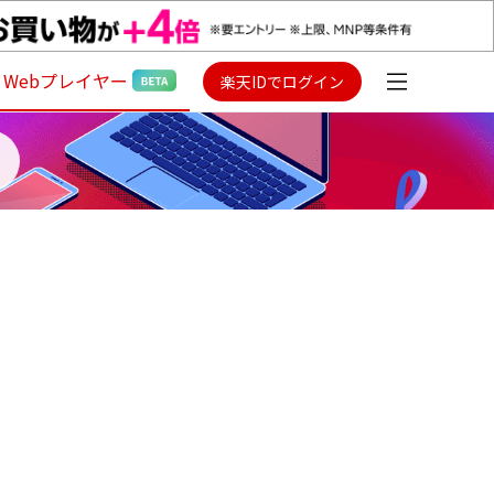
Webプレイヤー
楽天IDでログイン