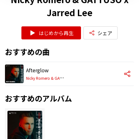
Jarred Lee
はじめから再生
シェア
おすすめの曲
Afterglow
N
icky Romero & GATTÜSO x Jarred Lee
おすすめのアルバム