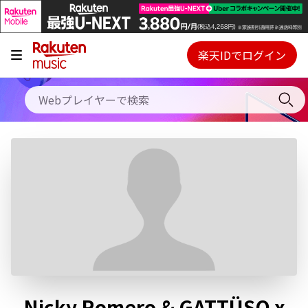
キャンペーン
料金プラン
楽天IDでログイン
Webプレイヤー
使い方
ご契約内容の確認・変更
ヘルプ
初回30日間無料お試し
Nicky Romero & GATTÜSO x