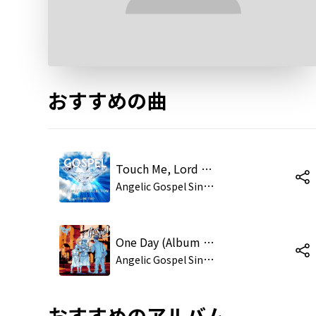
おすすめの曲
Touch Me, Lord Jesus
A
ngelic Gospel Singers
One Day (Album Version)
A
ngelic Gospel Singers,The Dixie Hummingbirds
おすすめのアルバム