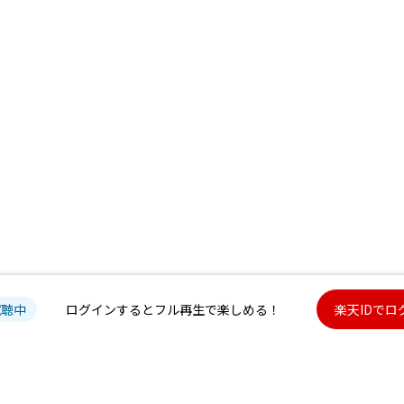
試聴中
ログインするとフル再生で楽しめる！
楽天IDでロ