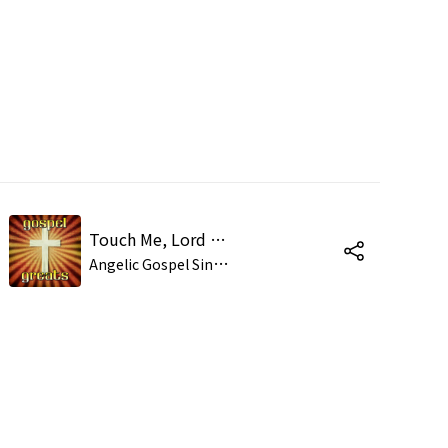
Touch Me, Lord Jesus
A
ngelic Gospel Singers