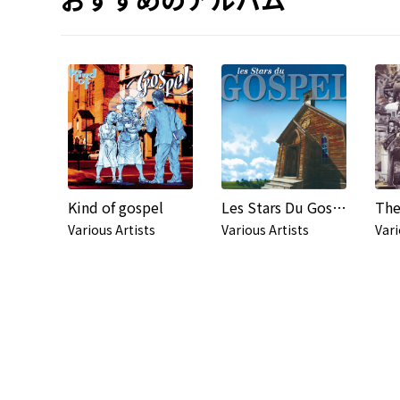
Kind of gospel
Les Stars Du Gospel (2 CD)
The
Various Artists
Various Artists
Vari