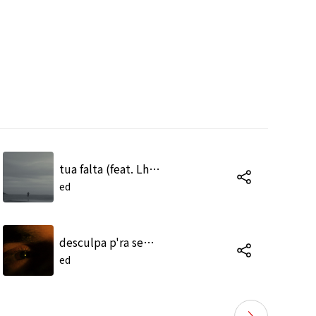
tua falta (feat. Lhast)
ed
desculpa p'ra sempre
ed