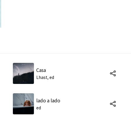
Casa
Lhast, ed
lado a lado
ed