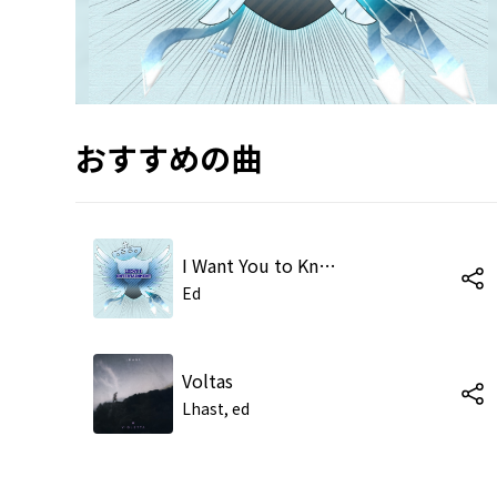
おすすめの曲
I Want You to Know (Jamie B Radio Mix)
Ed
Voltas
Lhast, ed