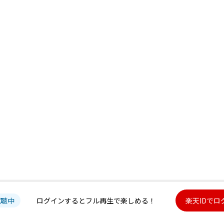
試聴中
ログインするとフル再生で楽しめる！
楽天IDでロ