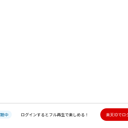
試聴中
ログインするとフル再生で楽しめる！
楽天IDでロ