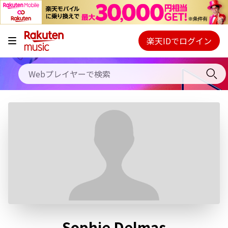
キャンペーン
料金プラン
楽天IDでログイン
Webプレイヤー
使い方
ご契約内容の確認・変更
ヘルプ
初回30日間無料お試し
Sophie Delmas