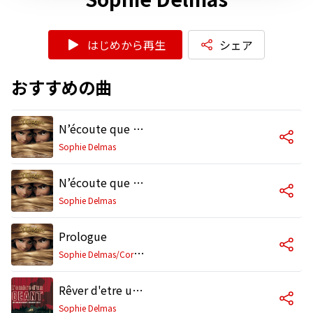
はじめから再生
シェア
おすすめの曲
N’écoute que moi (De "Raiponce"/Bande Originale Française du Film)
Sophie Delmas
N’écoute que moi (Reprise)
Sophie Delmas
Prologue
S
ophie Delmas/Coralie Thuilier
Rêver d'etre une star
Sophie Delmas