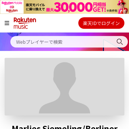
キャンペーン
料金プラン
楽天IDでログイン
Webプレイヤー
使い方
ご契約内容の確認・変更
ヘルプ
初回30日間無料お試し
Marlies Siemeling/Berliner