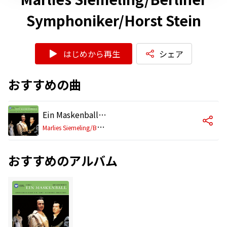
Symphoniker/Horst Stein
はじめから再生
シェア
おすすめの曲
Ein Maskenball - Großer Querschnitt in deutscher Sprache (1990 Remastered Version), 3. Akt: Der Tod sei mir willkommen (1.Szene: Amelia)
M
arlies Siemeling/Berliner Symphoniker/Horst Stein
おすすめのアルバム