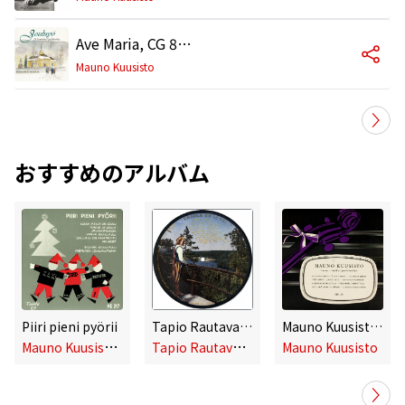
Ave Maria, CG 89a
Mauno Kuusisto
おすすめのアルバム
Piiri pieni pyörii
Tapio Rautavaara, Kauko Käyhkö ja Mauno Kuusisto
Mauno Kuusisto laulaa virsiä ja joululauluja
M
auno Kuusisto ja Lapsikuoro
T
apio Rautavaara, Kauko Käyhkö ja Mauno Kuusisto
Mauno Kuusisto