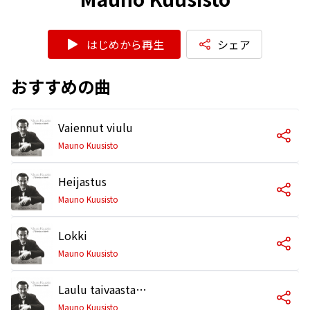
はじめから再生
シェア
おすすめの曲
Vaiennut viulu
Mauno Kuusisto
Heijastus
Mauno Kuusisto
Lokki
Mauno Kuusisto
Laulu taivaasta (Olen kuullut on kaupunki tuolla)
Mauno Kuusisto