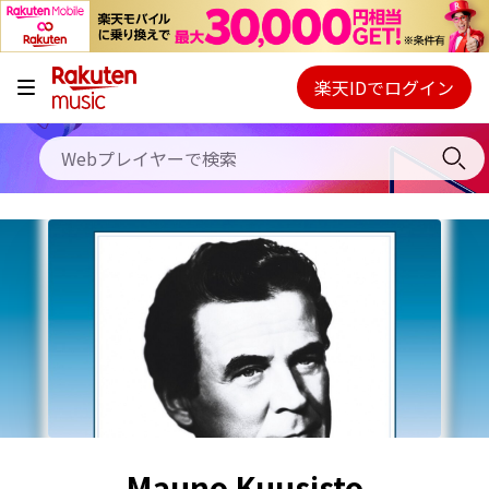
キャンペーン
料金プラン
楽天IDでログイン
Webプレイヤー
使い方
ご契約内容の確認・変更
ヘルプ
初回30日間無料お試し
Mauno Kuusisto