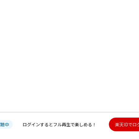
試聴中
ログインするとフル再生で楽しめる！
楽天IDでロ