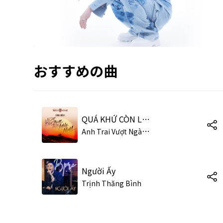
おすすめの曲
QUÁ KHỨ CÒN LẠI GÌ
A
nh Trai Vượt Ngàn Chông Gai,Đại Nghĩa,Trịnh Thăng Bình,Đinh Mạnh Ninh,Will,CHARLES.
Người Ấy
Trịnh Thăng Bình