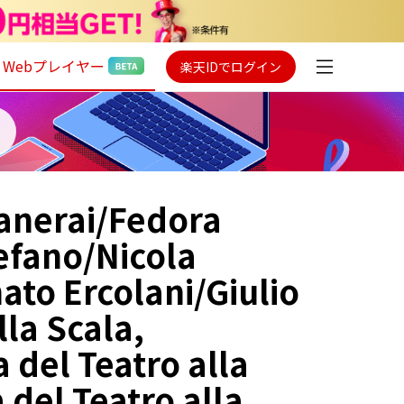
Webプレイヤー
楽天IDでログイン
anerai/Fedora
efano/Nicola
ato Ercolani/Giulio
lla Scala,
 del Teatro alla
 del Teatro alla