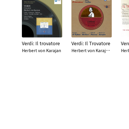
Verdi: Il trovatore
Verdi: Il Trovatore
Ver
H
erbert von Karajan/Maria Callas
Herbert von Karajan
Her