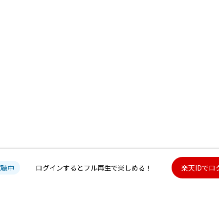
試聴中
ログインするとフル再生で楽しめる！
楽天IDでロ