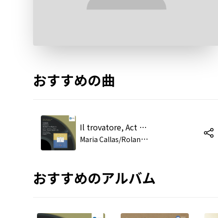
おすすめの曲
Il trovatore, Act 2 Scene 3: No. 7, Aria, "Tutto è deserto!" (Conte, Ferrando)
M
aria Callas/Rolando Panerai/Fedora Barbieri/Giuseppe di Stefano/Nicola Zaccaria/Luisa Villa/Renato Ercolani/Giulio Mauri/Coro del Teatro alla Scala, Milano/Coro e Orchestra del Teatro alla Scala, Milano/Orchestra del Teatro alla Scala, Mil
おすすめのアルバム