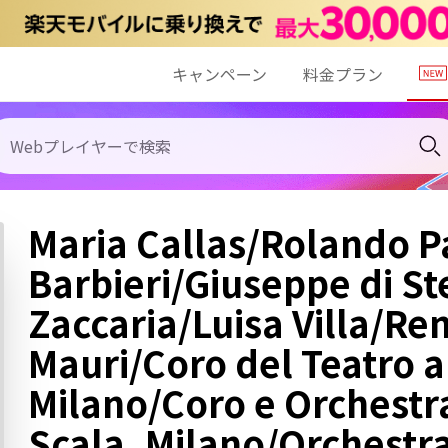
キャンペーン
料金プラン
Maria Callas/Rolando P
Barbieri/Giuseppe di St
Zaccaria/Luisa Villa/Ren
Mauri/Coro del Teatro a
Milano/Coro e Orchestra
Scala, Milano/Orchestra