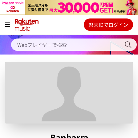
キャンペーン
料金プラン
楽天IDでログイン
Webプレイヤー
使い方
ご契約内容の確認・変更
ヘルプ
初回30日間無料お試し
Banbarra