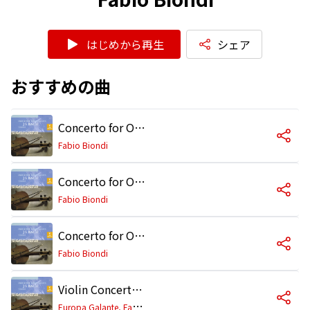
はじめから再生
シェア
おすすめの曲
Concerto for Oboe and Violin in C Minor, BWV 1060R: I. Allegro
Fabio Biondi
Concerto for Oboe and Violin in C Minor, BWV 1060R: II. Adagio
Fabio Biondi
Concerto for Oboe and Violin in C Minor, BWV 1060R: III. Allegro
Fabio Biondi
Violin Concerto in G Minor, BWV 1056R: I. —
E
uropa Galante, Fabio Biondi