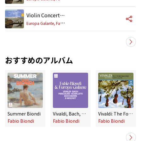
Violin Concerto in G Minor, BWV 1056R: II. Largo
E
uropa Galante, Fabio Biondi
おすすめのアルバム
Summer Biondi
Vivaldi, Bach, Pergolesi, Scarlatti, Boccherini & Mozart
Vivaldi: The Four Seasons
Fabio Biondi
Fabio Biondi
Fabio Biondi