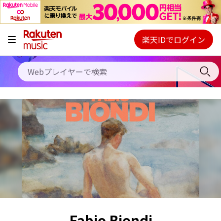
キャンペーン
料金プラン
楽天IDでログイン
Webプレイヤー
使い方
ご契約内容の確認・変更
ヘルプ
初回30日間無料お試し
Fabio Biondi