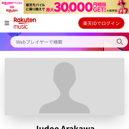
キャンペーン
料金プラン
楽天IDでログイン
Webプレイヤー
使い方
ご契約内容の確認・変更
ヘルプ
初回30日間無料お試し
Judee Arakawa