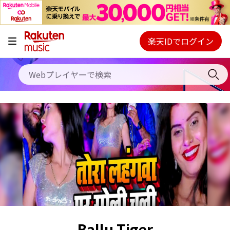
キャンペーン
料金プラン
楽天IDでログイン
Webプレイヤー
使い方
ご契約内容の確認・変更
ヘルプ
初回30日間無料お試し
Ballu Tiger