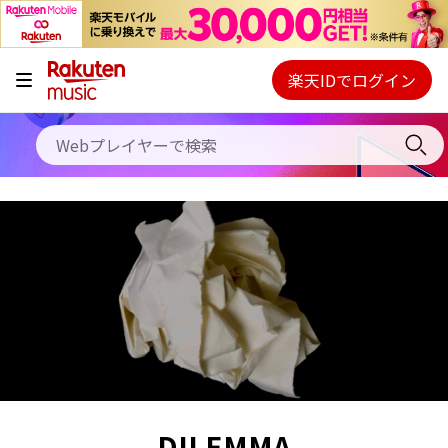
キャンペーン
料金プラン
楽天IDでログイン
Webプレイヤー
使い方
ご契約内容の確認・変更
ヘルプ
初回30日間無料お試し
DILEMMA