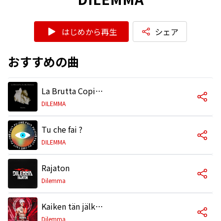
はじめから再生
シェア
おすすめの曲
La Brutta Copia del Destino
DILEMMA
Tu che fai ?
DILEMMA
Rajaton
Dilemma
Kaiken tän jälkeen
Dilemma