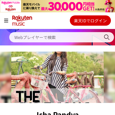
キャンペーン
料金プラン
楽天IDでログイン
Webプレイヤー
使い方
ご契約内容の確認・変更
ヘルプ
初回30日間無料お試し
Isha Pandya