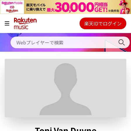
キャンペーン
料金プラン
楽天IDでログイン
Webプレイヤー
使い方
ご契約内容の確認・変更
ヘルプ
初回30日間無料お試し
Toni Van Duyne