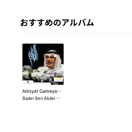
おすすめのアルバム
Amsyat Gameyaat Sanad
B
ader Ben Abdel Mehsen