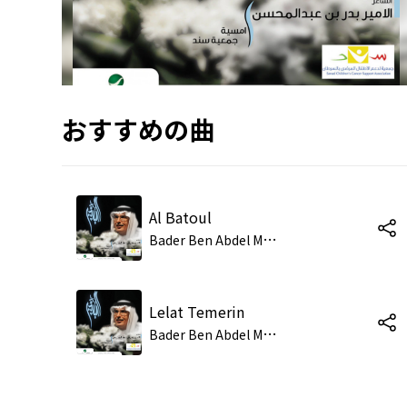
おすすめの曲
Al Batoul
B
ader Ben Abdel Mehsen
Lelat Temerin
B
ader Ben Abdel Mehsen