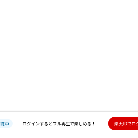
試聴中
ログインするとフル再生で楽しめる！
楽天IDでロ