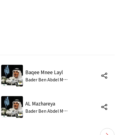
Baqee Mnee Layl
B
ader Ben Abdel Mehsen
AL Mazhareya
B
ader Ben Abdel Mehsen