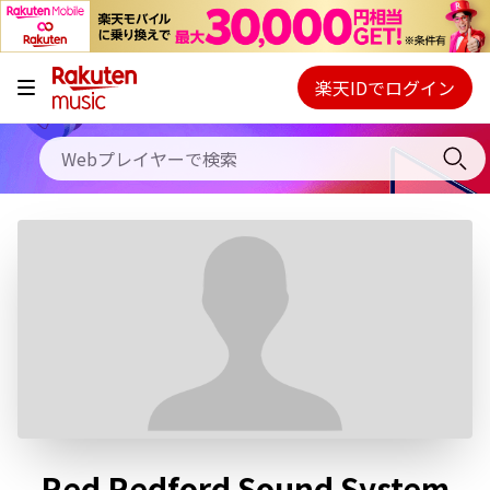
キャンペーン
料金プラン
楽天IDでログイン
Webプレイヤー
使い方
ご契約内容の確認・変更
ヘルプ
初回30日間無料お試し
Red Redford Sound System