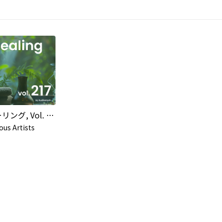
ヒーリング, Vol. 217 -Instrumental BGM- by Audiostock
ous Artists