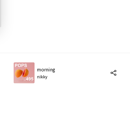
morning
nikky