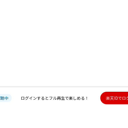
試聴中
ログインするとフル再生で楽しめる！
楽天IDでロ