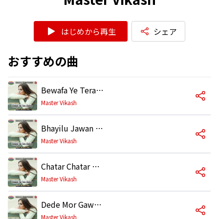
はじめから再生
シェア
おすすめの曲
Bewafa Ye Tera Chehra
Master Vikash
Bhayilu Jawan Sali
Master Vikash
Chatar Chatar Kare Dehiya
Master Vikash
Dede Mor Gawanwa
Master Vikash