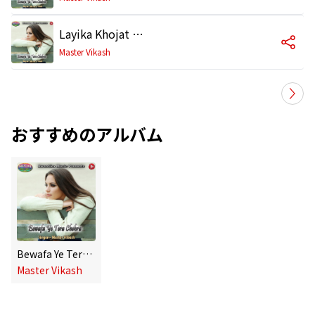
Layika Khojat Bawe Ho
Master Vikash
おすすめのアルバム
Bewafa Ye Tera Chehra
Master Vikash