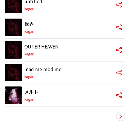
untitled
kagari
世界
kagari
OUTER HEAVEN
kagari
mad me mod me
kagari
メルト
kagari