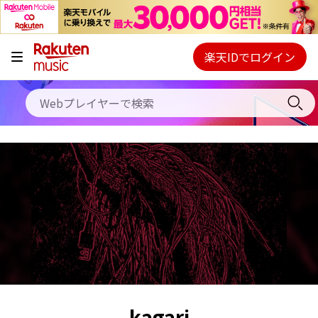
キャンペーン
料金プラン
楽天IDでログイン
Webプレイヤー
使い方
ご契約内容の確認・変更
ヘルプ
初回30日間無料お試し
kagari