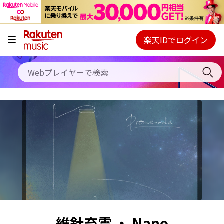
キャンペーン
料金プラン
楽天IDでログイン
Webプレイヤー
使い方
ご契約内容の確認・変更
ヘルプ
初回30日間無料お試し
維針充電 ・ Nano