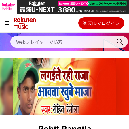
キャンペーン
料金プラン
楽天IDでログイン
Webプレイヤー
使い方
ご契約内容の確認・変更
ヘルプ
初回30日間無料お試し
Rohit Rangila