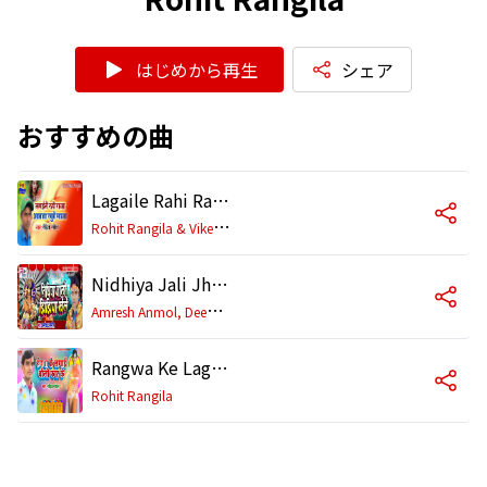
はじめから再生
シェア
おすすめの曲
Lagaile Rahi Raja Aawta Khube Maza
R
ohit Rangila & Vikesh Bihari
Nidhiya Jali Jhijhiya Khele
A
mresh Anmol, Deepak Premi & Rohit Rangila
Rangwa Ke Lagai Choli Far Ke
Rohit Rangila