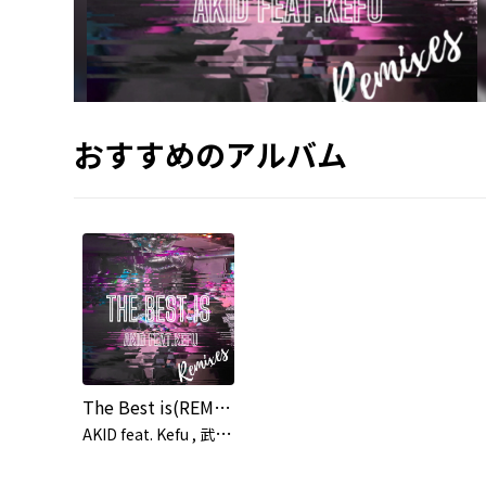
おすすめのアルバム
The Best is(REMIX)
A
KID feat. Kefu , 武士道 , 勇仁 , KID