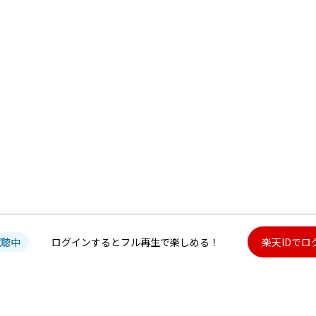
試聴中
ログインするとフル再生で楽しめる！
楽天IDでロ