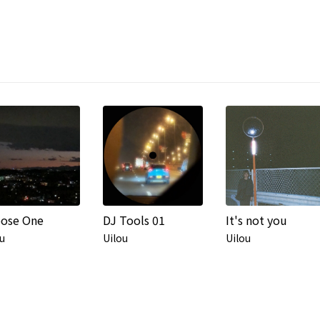
ose One
DJ Tools 01
It's not you
u
Uilou
Uilou