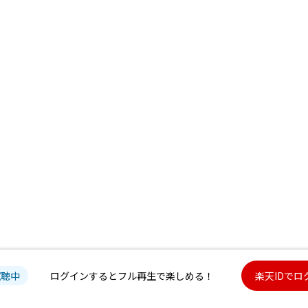
試聴中
ログインするとフル再生で楽しめる！
楽天IDでロ