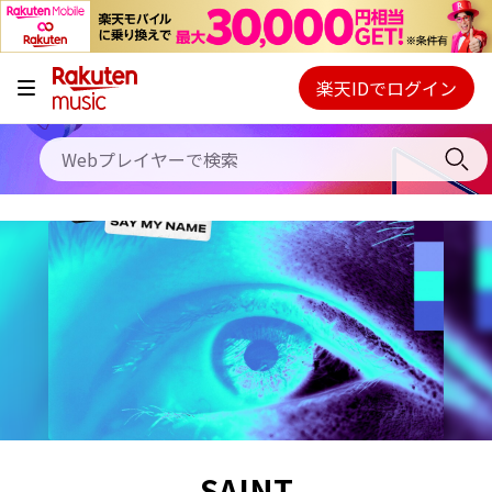
キャンペーン
料金プラン
楽天IDでログイン
Webプレイヤー
使い方
ご契約内容の確認・変更
ヘルプ
初回30日間無料お試し
SAINT