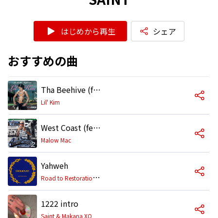
はじめから再生
シェア
おすすめの曲
Tha Beehive (feat. Reeks, Bunky S.A., Vee & Saint from the Advakids) [With Radio Interlude]
Lil' Kim
West Coast (feat. Hillside & Saint)
Malow Mac
Yahweh
R
oad to Restoration/SAINT
1222 intro
Saint & Makana XO