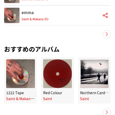
emma
Saint & Makana XO
おすすめのアルバム
1222 Tape
Red Colour
Northern Cardinal
S
aint & Makana XO
Saint
Saint