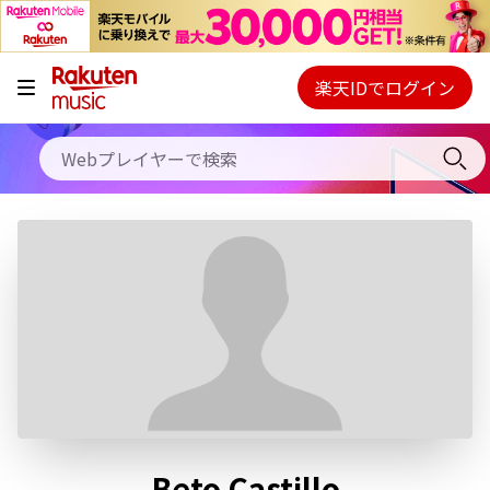
キャンペーン
料金プラン
楽天IDでログイン
Webプレイヤー
使い方
ご契約内容の確認・変更
ヘルプ
初回30日間無料お試し
Beto Castillo