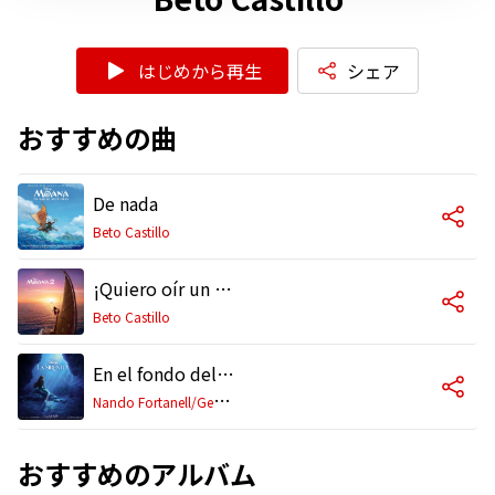
はじめから再生
シェア
おすすめの曲
De nada
Beto Castillo
¡Quiero oír un Chee Hoo!
Beto Castillo
En el fondo del mar
N
ando Fortanell/Germán Fabregat/Beto Castillo/アンサンブル
おすすめのアルバム