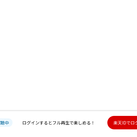
試聴中
ログインするとフル再生で楽しめる！
楽天IDでロ