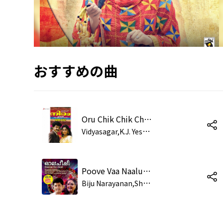
おすすめの曲
Oru Chik Chik Chik Chik (Version, 1)
V
idyasagar,K.J. Yesudas,Shabnam
Poove Vaa Naalumani (Onam Songs)
B
iju Narayanan,Shabnam