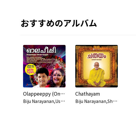
おすすめのアルバム
Olappeeppy (Onam Songs)
Chathayam
B
iju Narayanan,Usha Uthup,Shabnam
B
iju Narayanan,Shabnam