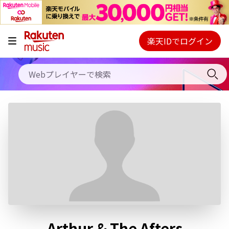
キャンペーン
料金プラン
楽天IDでログイン
Webプレイヤー
使い方
ご契約内容の確認・変更
ヘルプ
初回30日間無料お試し
Arthur & The Afters